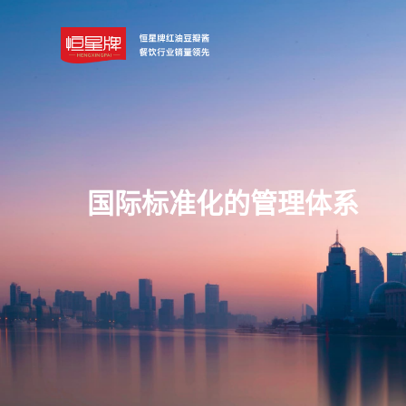
国
际
标
准
化
的
管
理
体
系